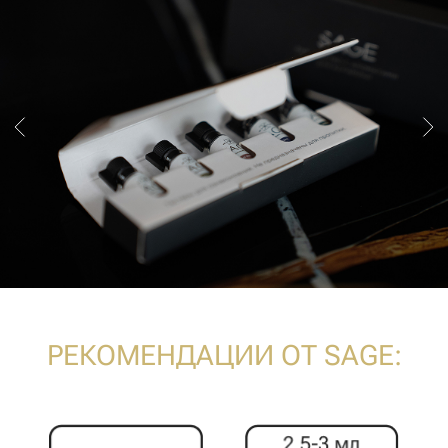
автомобиле
расстоянии 10 см
от одежды
Обновляйте
аромат на саше
Ароматы разработаны в Германии на
парфюмерном производстве с
соблюдением всех требований
безопасности согласно международным
стандартам IFRA, разрешены к
применению в детских, медицинских
учреждениях.