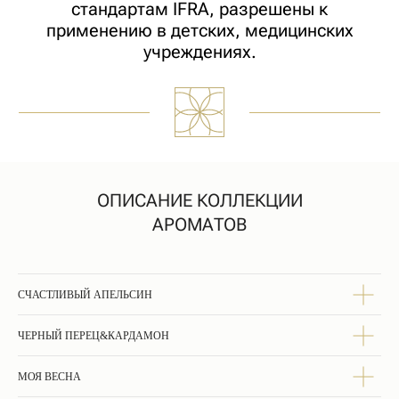
ПОНРАВИТЬСЯ
ОПИСАНИЕ КОЛЛЕКЦИИ
АРОМАТОВ
КАК ЗАКАЗАТЬ
СЧАСТЛИВЫЙ АПЕЛЬСИН
Добавьте выбранные изделия в корзину.
ЧЕРНЫЙ ПЕРЕЦ&КАРДАМОН
Выберите удобный способ доставки,
стоимость рассчитается автоматически.
МОЯ ВЕСНА