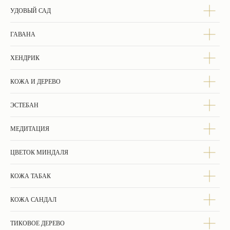
УДОВЫЙ САД
Оформите и оплатите заказ онлайн.
ГАВАНА
Менеджер позвонит и подтвердит адрес
доставки и состав заказа.
ХЕНДРИК
КОЖА И ДЕРЕВО
Посылка будет отправлена согласно
ЭСТЕБАН
графику доставок. Ожидайте уведомление
от транспортной компании.
МЕДИТАЦИЯ
ЦВЕТОК МИНДАЛЯ
КОЖА ТАБАК
Разместите отзыв, мы подарим скидку на
следующие заказы.
КОЖА САНДАЛ
ТИКОВОЕ ДЕРЕВО