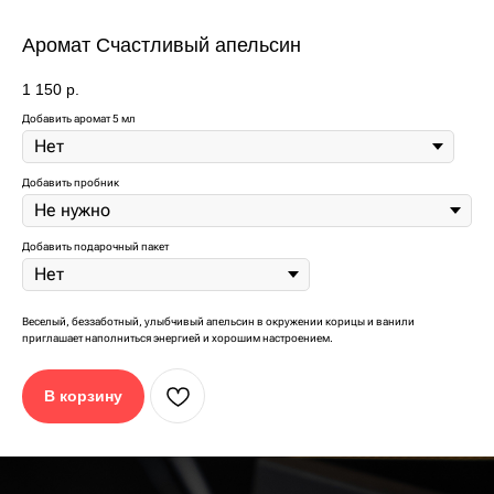
Аромат Счастливый апельсин
РЕКОМЕНДАЦИИ ОТ SAGE:
1 150
р.
Добавить аромат 5 мл
Добавить пробник
Добавить подарочный пакет
Положите изделие
Пропитайте кулон
на защищенную
2,5 - 3 мл
горизонтальную
любимым
поверхность
ароматом
Веселый, беззаботный, улыбчивый апельсин в окружении корицы и ванили
приглашает наполниться энергией и хорошим настроением.
В корзину
Разместите в
Или в гардеробе на