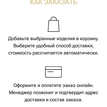
ПОДПИСЫВАЙТЕСЬ
НА НАШ ТЕЛЕГРАМ-КАНАЛ
КОНФИДЕНЦИАЛЬНОСТЬ
Публичная оферта
Политика конфиденциальности
ХОТИТЕ С НАМИ РАБОТАТЬ?
Напишите
© Все объекты, размещенные на сайте, будь то тексты, фотографии,
логотипы и обозначения, являются объектами авторского права
и средствами индивидуализации и принадлежат правообладателю
ИП Кох Я.С. и охраняются действующим законодательством РФ. ИП
Кох Янина Сергеевна ОГРНИП 313774630200103 ИНН 340688009620, +7
(916) 330-16-91, info@aroma-sage.com, г. Москва, ул. Партизанская, д.
36