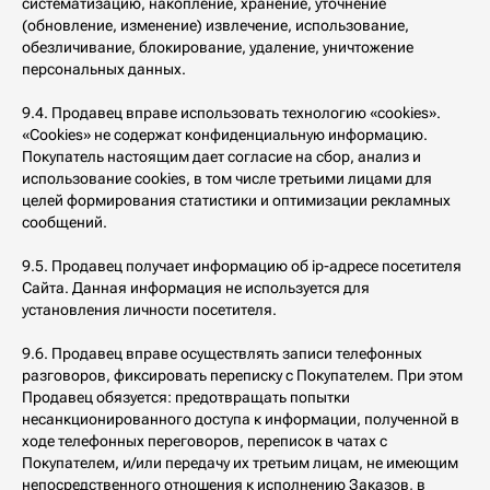
систематизацию, накопление, хранение, уточнение
INFO@AROMA-SAGE.COM
(обновление, изменение) извлечение, использование,
ПОДПИСЫВАЙТЕСЬ
обезличивание, блокирование, удаление, уничтожение
НА НАШ ТЕЛЕГРАМ-КАНАЛ
персональных данных.
КОНФИДЕНЦИАЛЬНОСТЬ
9.4. Продавец вправе использовать технологию «cookies».
Публичная оферта
«Cookies» не содержат конфиденциальную информацию.
Политика конфиденциальности
Покупатель настоящим дает согласие на сбор, анализ и
использование cookies, в том числе третьими лицами для
ХОТИТЕ С НАМИ РАБОТАТЬ?
целей формирования статистики и оптимизации рекламных
Напишите
сообщений.
© Все объекты, размещенные на сайте, будь то тексты, фотографии,
9.5. Продавец получает информацию об ip-адресе посетителя
логотипы и обозначения, являются объектами авторского права
Сайта. Данная информация не используется для
и средствами индивидуализации и принадлежат правообладателю
ИП Кох Я.С. и охраняются действующим законодательством РФ. ИП
установления личности посетителя.
Кох Янина Сергеевна ОГРНИП 313774630200103 ИНН 340688009620, +7
(916) 330-16-91, info@aroma-sage.com, г. Москва, ул. Партизанская, д.
36
9.6. Продавец вправе осуществлять записи телефонных
разговоров, фиксировать переписку с Покупателем. При этом
Продавец обязуется: предотвращать попытки
несанкционированного доступа к информации, полученной в
ходе телефонных переговоров, переписок в чатах с
Покупателем, и/или передачу их третьим лицам, не имеющим
непосредственного отношения к исполнению Заказов, в