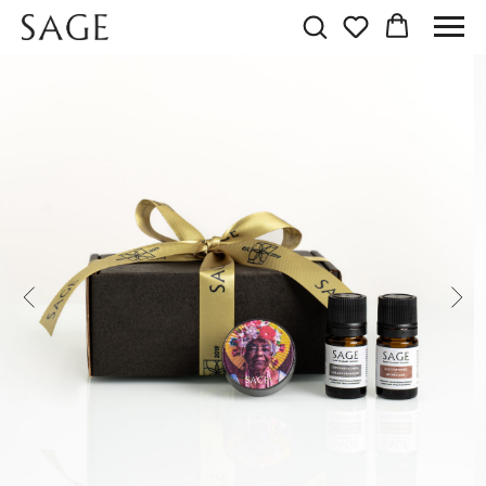
ПОДАРОЧНЫЙ СЕТ
«А.Л.О.Х.А.»/ «A.L.O.H.A.»