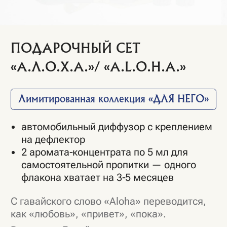
Лимитированная коллекция «ДЛЯ НЕГО»
автомобильный диффузор с креплением
на дефлектор
2 аромата‑концентрата по 5 мл для
самостоятельной пропитки — одного
флакона хватает на 3‑5 месяцев
С гавайского слово «Aloha» переводится,
как «любовь», «привет», «пока».
В культуре Гавайев это не просто слово,
это состояние души, выражающее любовь,
радость, свободу и гармонию.
Мы добавили в дорогу стиль, лёгкость,
иронию и ароматы с характером.
Собирательный образ персонажа
«A.L.O.H.A.» от команды SAGE.
Для поездок с настроением.
5 150 Р.
Выбрать вариант оформления набора