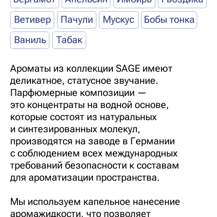
Автодиффузор/Сar Diffuser
Металлический диффузор c креплением
на дефлектор. Внутри гипсовый диск без
запаха, который можно пропитывать
любимыми ароматами. Легко
использовать, можно обновлять
интенсивность звучания и менять ароматы
многократно. Создаёт атмосферу уюта
в дороге.
Для уверенных в себе и ценящих стиль.
РЕКОМЕНДАЦИИ ОТ SAGE:
Открутите крышку
Нанесите 10-15 капель
автодиффузора
аромата на гипсовый