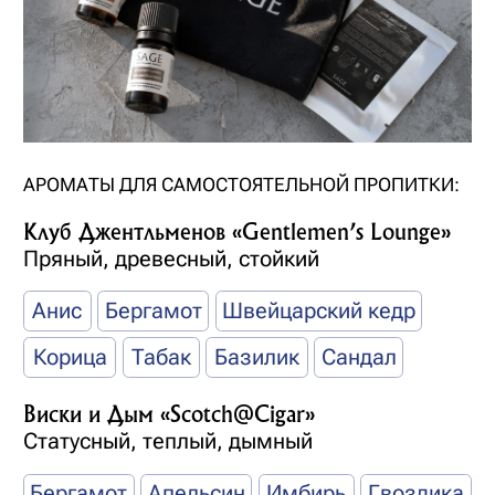
производятся на заводе в Германии
с соблюдением всех международных
требований безопасности к составам
для ароматизации пространства.
Мы используем капельное нанесение
аромажидкости, что позволяет
регулировать расход. В нашей палитре
вы найдете разные по звучанию ароматы,
но всех их объединяет — отсутствие
резких химических нот.