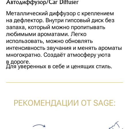
по салону авто, создавая атмосферу уюта
и комфорта с первых секунд.
АБСОЛЮТНАЯ БЕЗОПАСНОСТЬ
Продуманная конструкция без нагрева
и химических испарений обеспечивает
деликатное ароматизирование без ущерба
для здоровья и окружающей среды.
ОРИГИНАЛЬНЫЙ ДИЗАЙН
Лаконичная форма, уникальный дизайн
паттерна превращают функциональный
аксессуар в стильный элемент интерьера.
ЛЕГКОСТЬ УХОДА И ЗАМЕНЫ
Съёмная конструкция позволяет быстро
заменить аромакомпозицию. Просто
нанесите аромат на новый гипсовый диск.