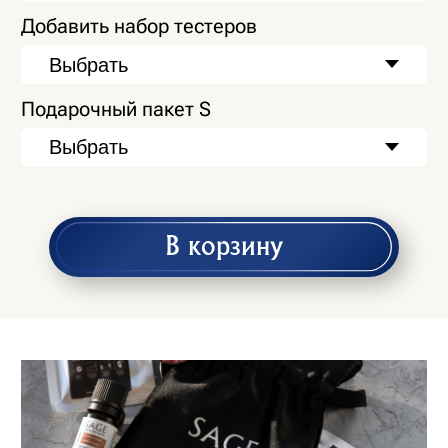
АРОМАТЫ ДЛЯ САМОСТОЯТЕЛЬНОЙ ПРОПИТКИ:
Клуб Джентльменов «Gentlemen’s Lounge»
Пряный, древесный, стойкий
Анис
Бергамот
Швейцарский кедр
Корица
Табак
Базилик
Сандал
Виски и Дым «Scotch@Cigar»
Статусный, теплый, дымный
Бергамот
Апельсин
Имбирь
Гвоздика
Ветивер
Пачули
Мускус
Бобы тонка
Ваниль
Табак
Ароматы из коллекции SAGE имеют
деликатное, статусное звучание.
Парфюмерные композиции —
это концентраты на водной основе,
которые состоят из натуральных
и синтезированных молекул,