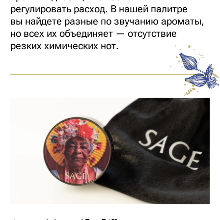
диск
Разместите изделие на
Настройте комфортную
дефлектор авто
температуру воздуха
УДОБНОЕ КРЕПЛЕНИЕ
Легко устанавливается на вентиляционную
решётку — не занимает место на панели
и не мешает обзору.
МГНОВЕННОЕ НАПОЛНЕНИЕ
АРОМАТОМ
Поток воздуха мягко и равномерно
распространяет изысканный аромат