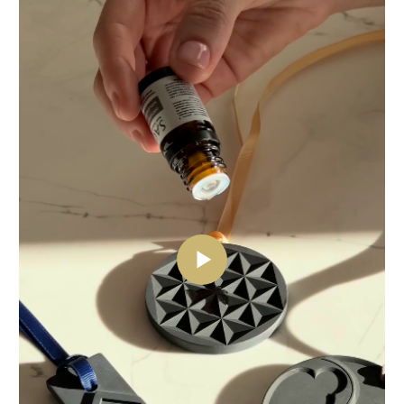
+7 (916) 330-16-91
INFO@AROMA-SAGE.COM
ПОДПИСЫВАЙТЕСЬ
НА НАШ ТЕЛЕГРАМ-КАНАЛ
КОНФИДЕНЦИАЛЬНОСТЬ
Публичная оферта
Политика конфиденциальности
ХОТИТЕ С НАМИ РАБОТАТЬ?
Напишите
© Все объекты, размещенные на сайте, будь то тексты, фотографии,