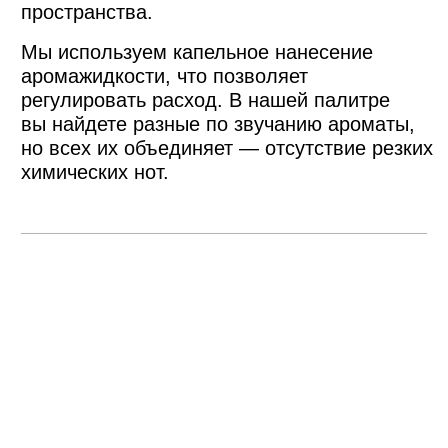
прослужит более длительный срок.
ИЗДЕЛИЕ ИЗ ГИПСА НЕ ИМЕЕТ
ПРОПИТКИ
Вы можете самостоятельно наносить
на саше любимые запахи.
ЖИДКОСТЬ ДОЛЖНА ХОРОШО
ВПИТАТЬСЯ
Кулону нужно время, чтобы подсохнуть
и тогда он начнет отдавать аромат
в пространство. Регулируйте интенсивность
звучания по своему предпочтению.
ДАРИТЕ КУЛОН БЕЗ РИСКА ОШИБИТЬСЯ
С АРОМАТОМ
Одни предпочитают плотные, яркие
ароматы, другие — легкие, деликатные
запахи. Добавьте к саше набор тестеров
с ароматами.