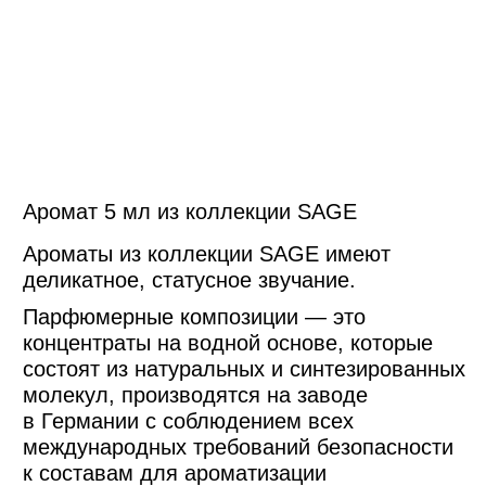
Разместите
Или в гардеробе
в автомобиле
на расстоянии
10 см от одежды
Обновляйте
аромат на саше
САШЕ ВЫПОЛНЕНО ИЗ 100%
НАТУРАЛЬНОГО ГИПСА
В изделии отсутствуют пластификаторы
и другие составы — рекомендуем
использовать в сухом защищенном
от влаги месте. Не мочите саше, так оно