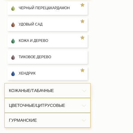
ЧЕРНЫЙ ПЕРЕЦ&КАРДАМОН
УДОВЫЙ САД
КОЖА И ДЕРЕВО
ТИКОВОЕ ДЕРЕВО
ХЕНДРИК
КОЖАНЫЕ/ТАБАЧНЫЕ
ЦВЕТОЧНЫЕ/ЦИТРУСОВЫЕ
ГАВАНА
ГУРМАНСКИЕ
ЦВЕТОК МИНДАЛЯ
КОЖА САНДАЛ