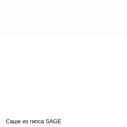
регулировать расход. В нашей палитре
вы найдете разные по звучанию ароматы,
но всех их объединяет — отсутствие резких
химических нот.
Набор тестеров
Выбор аромата онлайн может быть
сложным. Тестеры помогают
познакомиться с коллекцией SAGE
в удобном формате и принять решение
без сомнений.
Набор тестеров — гарантия правильного