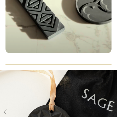
логотипы и обозначения, являются объектами авторского права
и средствами индивидуализации и принадлежат правообладателю
ИП Кох Я.С. и охраняются действующим законодательством РФ. ИП
Кох Янина Сергеевна ОГРНИП 313774630200103 ИНН 340688009620, +7
(916) 330-16-91, info@aroma-sage.com, г. Москва, ул. Партизанская, д.
36